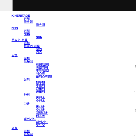
K-HERITAGE
전체
국유청
국유청
NRN
전체
NRN
NRN
온라인 전용
전체
온라인 전용
성인
키즈
남성
전체
아우터
자켓/점퍼
바람막이
후드/집업
베스트
플리스/패딩
상의
맨투맨
후드티
긴팔티
반팔티
하의
롱팬츠
숏팬츠
다운
롱다운
숏다운
경량다운
베스트
래쉬가드
래쉬가드
보드숏
여성
전체
아우터