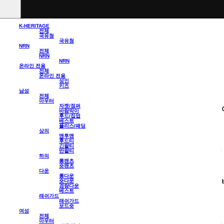
K-HERITAGE
전체
국유청
국유청
NRN
전체
NRN
NRN
온라인 전용
전체
온라인 전용
성인
키즈
남성
전체
아우터
자켓/점퍼
바람막이
후드/집업
베스트
플리스/패딩
상의
맨투맨
후드티
긴팔티
반팔티
하의
롱팬츠
숏팬츠
다운
롱다운
숏다운
경량다운
베스트
래쉬가드
래쉬가드
보드숏
여성
전체
아우터