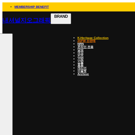
MEMBERSHIP BENEFIT
BRAND
내셔널지오그래픽
K-Heritage Collection
26FW 선판매
NRN
온라인 전용
남성
여성
키즈
가방
신발
용품
캐리어
아울렛
Archive