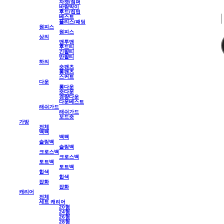
자켓/점퍼
바람막이
후드/집업
베스트
플리스/패딩
원피스
원피스
상의
맨투맨
후드티
긴팔티
반팔티
하의
숏팬츠
롱팬츠
스커트
다운
롱다운
숏다운
경량다운
다운베스트
래쉬가드
래쉬가드
보드숏
가방
전체
백팩
백팩
슬링백
슬링백
크로스백
크로스백
토트백
토트백
힙색
힙색
잡화
잡화
캐리어
전체
세트 캐리어
20형
24형
26형
28형