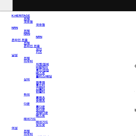
K-HERITAGE
전체
국유청
국유청
NRN
전체
NRN
NRN
온라인 전용
전체
온라인 전용
성인
키즈
남성
전체
아우터
자켓/점퍼
바람막이
후드/집업
베스트
플리스/패딩
상의
맨투맨
후드티
긴팔티
반팔티
하의
롱팬츠
숏팬츠
다운
롱다운
숏다운
경량다운
베스트
래쉬가드
래쉬가드
보드숏
여성
전체
아우터