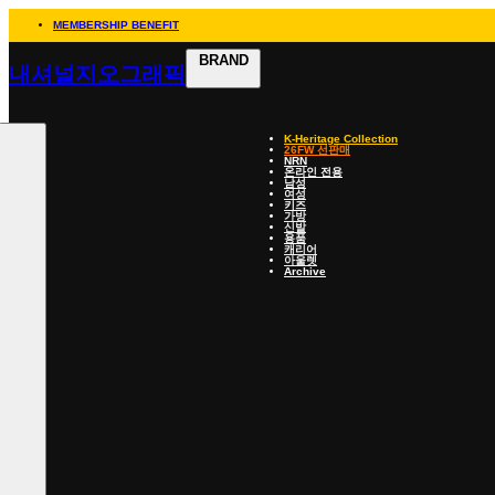
MEMBERSHIP BENEFIT
BRAND
내셔널지오그래픽
K-Heritage Collection
26FW 선판매
NRN
온라인 전용
남성
여성
키즈
가방
신발
용품
캐리어
아울렛
Archive