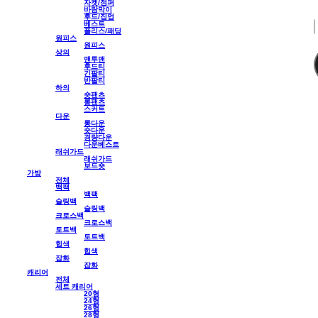
자켓/점퍼
바람막이
후드/집업
베스트
플리스/패딩
원피스
원피스
상의
맨투맨
후드티
긴팔티
반팔티
하의
숏팬츠
롱팬츠
스커트
다운
롱다운
숏다운
경량다운
다운베스트
래쉬가드
래쉬가드
보드숏
가방
전체
백팩
백팩
슬링백
슬링백
크로스백
크로스백
토트백
토트백
힙색
힙색
잡화
잡화
캐리어
전체
세트 캐리어
20형
24형
26형
28형