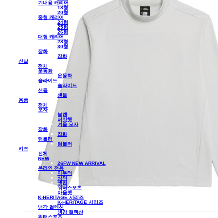
기내용 캐리어
18형
20형
중형 캐리어
24형
25형
26형
대형 캐리어
28형
30형
잡화
잡화
신발
전체
운동화
운동화
슬라이드
슬라이드
샌들
샌들
용품
전체
모자
볼캡
버킷햇
겨울 모자
잡화
잡화
텀블러
텀블러
키즈
전체
NEW
26FW NEW ARRIVAL
온라인 전용
아우터
상의
셋업
워터스포츠
아울렛
K-HERITAGE 시리즈
K-HERITAGE 시리즈
냉감 컬렉션
냉감 컬렉션
워터스포츠