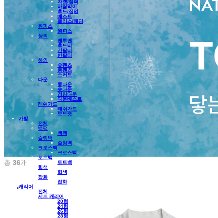
자켓/점퍼
바람막이
후드/집업
베스트
플리스/패딩
원피스
원피스
상의
맨투맨
후드티
긴팔티
반팔티
하의
숏팬츠
롱팬츠
스커트
다운
롱다운
숏다운
경량다운
다운베스트
래쉬가드
래쉬가드
보드숏
가방
전체
백팩
백팩
슬링백
슬링백
크로스백
크로스백
토트백
총
36
개
토트백
힙색
힙색
잡화
잡화
캐리어
전체
세트 캐리어
20형
24형
26형
28형