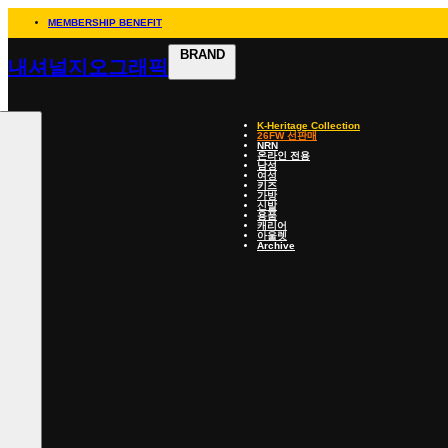
MEMBERSHIP BENEFIT
BRAND
내셔널지오그래픽
K-Heritage Collection
26FW 선판매
NRN
온라인 전용
남성
여성
키즈
가방
신발
용품
캐리어
아울렛
Archive