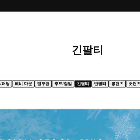
긴팔티
/패딩
헤비 다운
맨투맨
후드/집업
긴팔티
반팔티
롱팬츠
숏팬