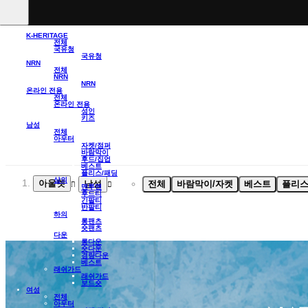
K-HERITAGE
전체
국유청
국유청
NRN
전체
NRN
NRN
온라인 전용
전체
온라인 전용
성인
키즈
남성
전체
아우터
자켓/점퍼
바람막이
후드/집업
베스트
플리스/패딩
상의
아울렛
남성
전체
바람막이/자켓
베스트
플리스
맨투맨
후드티
긴팔티
반팔티
하의
롱팬츠
숏팬츠
다운
롱다운
숏다운
경량다운
베스트
래쉬가드
래쉬가드
보드숏
여성
전체
아우터