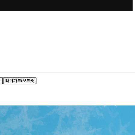
츠
래쉬가드/보드숏