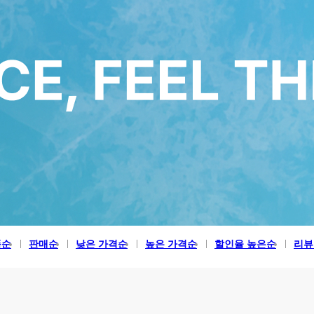
품순
판매순
낮은 가격순
높은 가격순
할인율 높은순
리뷰