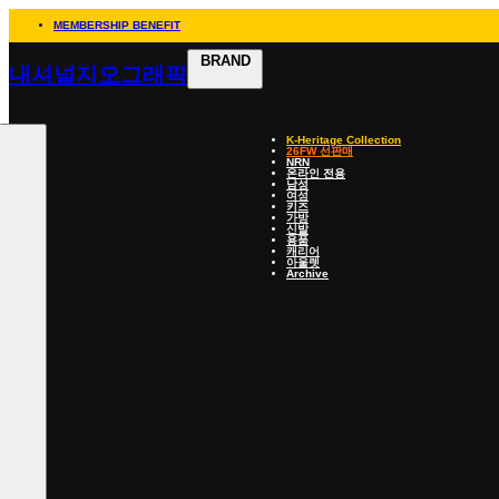
MEMBERSHIP BENEFIT
BRAND
내셔널지오그래픽
K-Heritage Collection
26FW 선판매
NRN
온라인 전용
남성
여성
키즈
가방
신발
용품
캐리어
아울렛
Archive