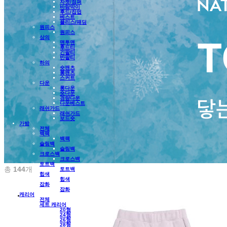
자켓/점퍼
바람막이
후드/집업
베스트
플리스/패딩
원피스
원피스
상의
맨투맨
후드티
긴팔티
반팔티
하의
숏팬츠
롱팬츠
스커트
다운
롱다운
숏다운
경량다운
다운베스트
래쉬가드
래쉬가드
보드숏
가방
전체
백팩
백팩
슬링백
슬링백
크로스백
크로스백
토트백
총
144
개
토트백
힙색
힙색
잡화
잡화
캐리어
전체
세트 캐리어
20형
24형
26형
28형