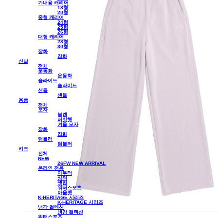
기내용 캐리어
18형
20형
중형 캐리어
24형
25형
26형
대형 캐리어
28형
30형
잡화
잡화
신발
전체
운동화
운동화
슬라이드
슬라이드
샌들
샌들
용품
전체
모자
볼캡
버킷햇
겨울 모자
잡화
잡화
텀블러
텀블러
키즈
전체
NEW
26FW NEW ARRIVAL
온라인 전용
아우터
상의
셋업
워터스포츠
아울렛
K-HERITAGE 시리즈
K-HERITAGE 시리즈
냉감 컬렉션
냉감 컬렉션
워터스포츠