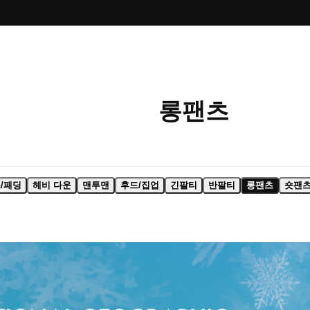
롱팬츠
/패딩
헤비 다운
맨투맨
후드/집업
긴팔티
반팔티
롱팬츠
숏팬