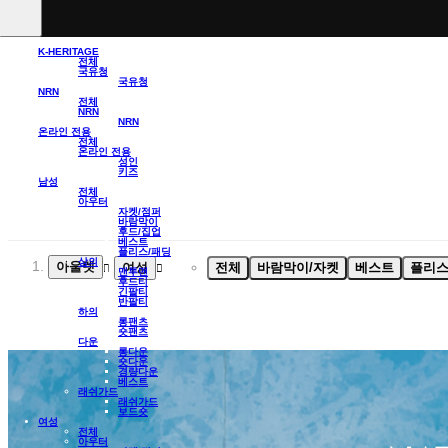
K-HERITAGE
전체
국유청
국유청
NRN
전체
NRN
NRN
온라인 전용
전체
온라인 전용
성인
키즈
남성
전체
아우터
자켓/점퍼
바람막이
후드/집업
베스트
플리스/패딩
상의
아울렛
여성
전체
바람막이/자켓
베스트
플리스
맨투맨
후드티
긴팔티
반팔티
하의
롱팬츠
숏팬츠
다운
롱다운
숏다운
경량다운
베스트
래쉬가드
래쉬가드
보드숏
여성
전체
아우터