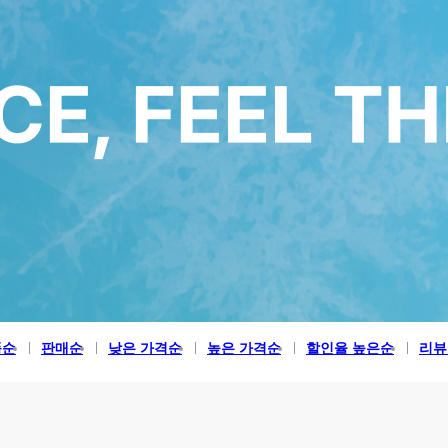
품순
판매순
낮은 가격순
높은 가격순
할인율 높은순
리뷰