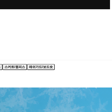
츠
스커트/원피스
래쉬가드/보드숏