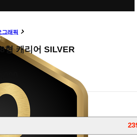
오그래픽
건
8형 캐리어 SILVER
9,000
23