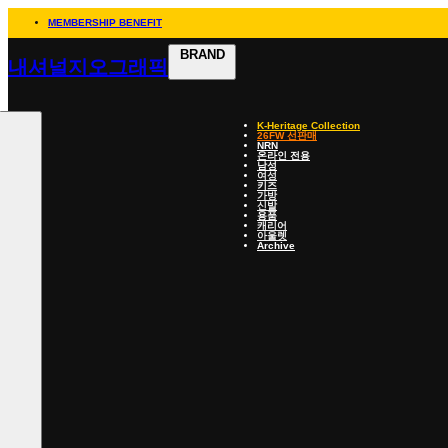
MEMBERSHIP BENEFIT
BRAND
내셔널지오그래픽
K-Heritage Collection
26FW 선판매
NRN
온라인 전용
남성
여성
키즈
가방
신발
용품
캐리어
아울렛
Archive