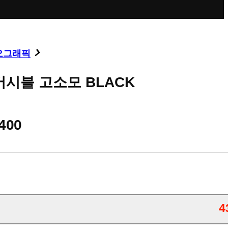
오그래픽
버시블 고소모 BLACK
,400
4