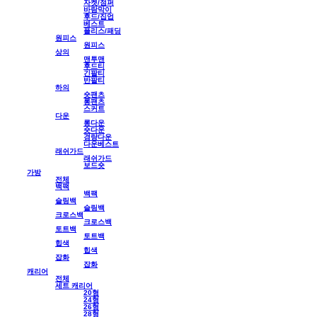
자켓/점퍼
바람막이
후드/집업
베스트
플리스/패딩
원피스
원피스
상의
맨투맨
후드티
긴팔티
반팔티
하의
숏팬츠
롱팬츠
스커트
다운
롱다운
숏다운
경량다운
다운베스트
래쉬가드
래쉬가드
보드숏
가방
전체
백팩
백팩
슬링백
슬링백
크로스백
크로스백
토트백
토트백
힙색
힙색
잡화
잡화
캐리어
전체
세트 캐리어
20형
24형
26형
28형