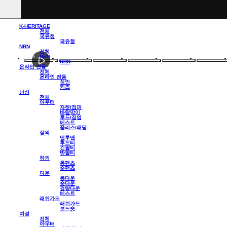
K-HERITAGE
전체
국유청
국유청
NRN
전체
NRN
NRN
온라인 전용
전체
온라인 전용
성인
키즈
남성
전체
아우터
자켓/점퍼
바람막이
후드/집업
베스트
플리스/패딩
상의
맨투맨
후드티
긴팔티
반팔티
하의
롱팬츠
숏팬츠
다운
롱다운
숏다운
경량다운
베스트
래쉬가드
래쉬가드
보드숏
여성
전체
아우터