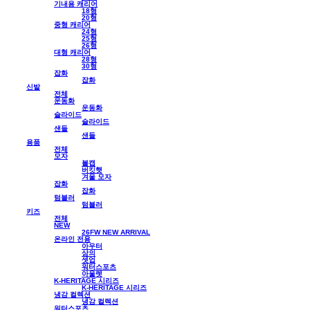
기내용 캐리어
18형
20형
중형 캐리어
24형
25형
26형
대형 캐리어
28형
30형
잡화
잡화
신발
전체
운동화
운동화
슬라이드
슬라이드
샌들
샌들
용품
전체
모자
볼캡
버킷햇
겨울 모자
잡화
잡화
텀블러
텀블러
키즈
전체
NEW
26FW NEW ARRIVAL
온라인 전용
아우터
상의
셋업
워터스포츠
아울렛
K-HERITAGE 시리즈
K-HERITAGE 시리즈
냉감 컬렉션
냉감 컬렉션
워터스포츠