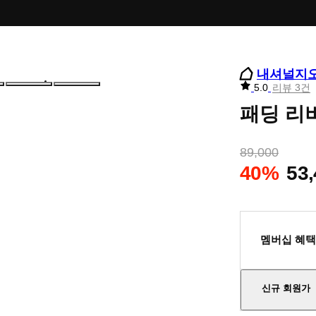
내셔널지
리
5.0
리뷰 3건
뷰
패딩 리
별
점
89,000
40%
53
멤버십 혜택
신규 회원가