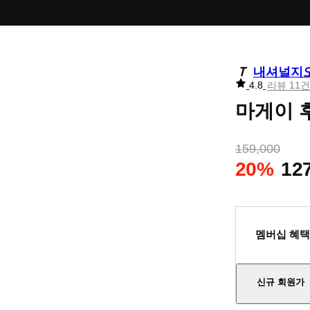
내셔널지
리
4.8
리뷰 11건
뷰
마게이 후
별
점
159,000
20%
12
멤버십 혜택
신규 회원가