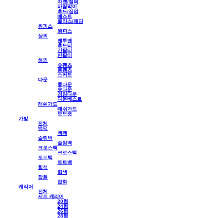
자켓/점퍼
바람막이
후드/집업
베스트
플리스/패딩
원피스
원피스
상의
맨투맨
후드티
긴팔티
반팔티
하의
숏팬츠
롱팬츠
스커트
다운
롱다운
숏다운
경량다운
다운베스트
래쉬가드
래쉬가드
보드숏
가방
전체
백팩
백팩
슬링백
슬링백
크로스백
크로스백
토트백
토트백
힙색
힙색
잡화
잡화
캐리어
전체
세트 캐리어
20형
24형
26형
28형