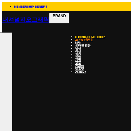
MEMBERSHIP BENEFIT
BRAND
내셔널지오그래픽
K-Heritage Collection
26FW 선판매
NRN
온라인 전용
남성
여성
키즈
가방
신발
용품
캐리어
아울렛
Archive