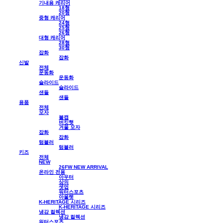
기내용 캐리어
18형
20형
중형 캐리어
24형
25형
26형
대형 캐리어
28형
30형
잡화
잡화
신발
전체
운동화
운동화
슬라이드
슬라이드
샌들
샌들
용품
전체
모자
볼캡
버킷햇
겨울 모자
잡화
잡화
텀블러
텀블러
키즈
전체
NEW
26FW NEW ARRIVAL
온라인 전용
아우터
상의
셋업
워터스포츠
아울렛
K-HERITAGE 시리즈
K-HERITAGE 시리즈
냉감 컬렉션
냉감 컬렉션
워터스포츠