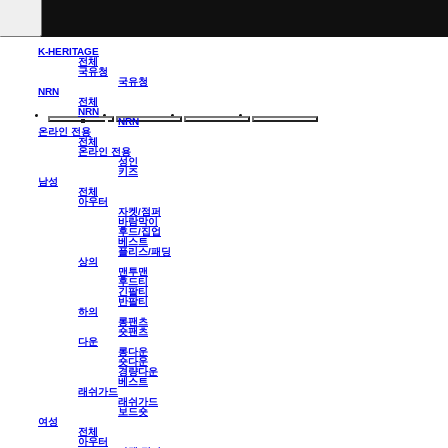
K-HERITAGE
전체
국유청
국유청
NRN
전체
NRN
NRN
온라인 전용
전체
온라인 전용
성인
키즈
남성
전체
아우터
자켓/점퍼
바람막이
후드/집업
베스트
플리스/패딩
상의
맨투맨
후드티
긴팔티
반팔티
하의
롱팬츠
숏팬츠
다운
롱다운
숏다운
경량다운
베스트
래쉬가드
래쉬가드
보드숏
여성
전체
아우터