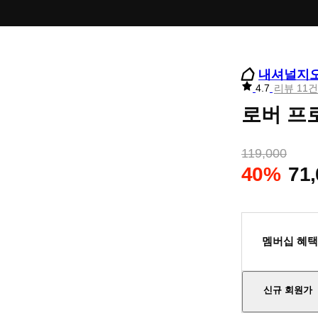
내셔널지
리
4.7
리뷰 11건
뷰
로버 프로
별
점
119,000
40%
71
멤버십 혜택
신규 회원가