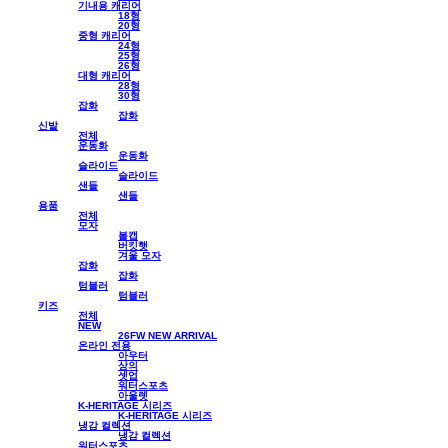
기내용 캐리어
18형
20형
중형 캐리어
24형
25형
26형
대형 캐리어
28형
30형
잡화
잡화
신발
전체
운동화
운동화
슬라이드
슬라이드
샌들
샌들
용품
전체
모자
볼캡
버킷햇
겨울 모자
잡화
잡화
텀블러
텀블러
키즈
전체
NEW
26FW NEW ARRIVAL
온라인 전용
아우터
상의
셋업
워터스포츠
아울렛
K-HERITAGE 시리즈
K-HERITAGE 시리즈
냉감 컬렉션
냉감 컬렉션
워터스포츠