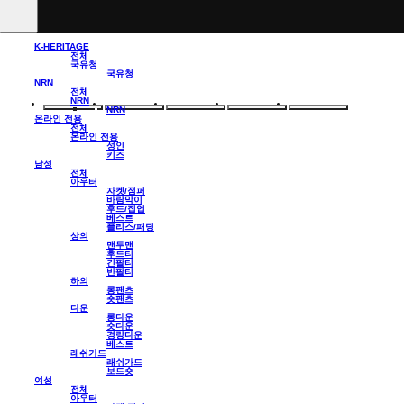
K-HERITAGE
전체
국유청
국유청
NRN
전체
NRN
NRN
온라인 전용
전체
온라인 전용
성인
키즈
남성
전체
아우터
자켓/점퍼
바람막이
후드/집업
베스트
플리스/패딩
상의
맨투맨
후드티
긴팔티
반팔티
하의
롱팬츠
숏팬츠
다운
롱다운
숏다운
경량다운
베스트
래쉬가드
래쉬가드
보드숏
여성
전체
아우터