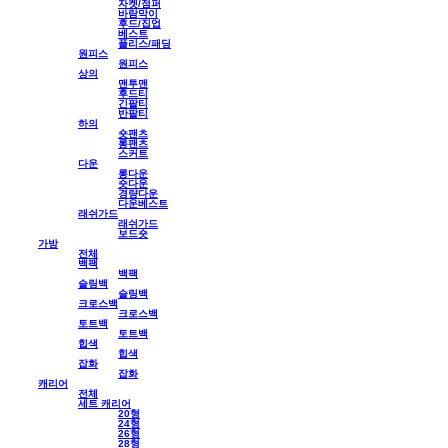
자켓/점퍼
바람막이
후드/집업
베스트
플리스/패딩
원피스
원피스
상의
맨투맨
후드티
긴팔티
반팔티
하의
숏팬츠
롱팬츠
스커트
다운
롱다운
숏다운
경량다운
다운베스트
래쉬가드
래쉬가드
보드숏
가방
전체
백팩
백팩
슬링백
슬링백
크로스백
크로스백
토트백
토트백
힙색
힙색
잡화
잡화
캐리어
전체
세트 캐리어
20형
24형
26형
28형