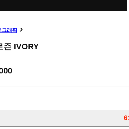
오그래픽
즌 IVORY
,000
6