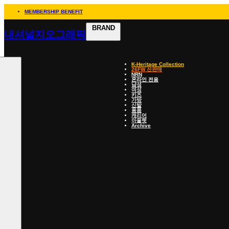
MEMBERSHIP BENEFIT
BRAND
내셔널지오그래픽
K-Heritage Collection
26FW 선판매
NRN
온라인 전용
남성
여성
키즈
가방
신발
용품
캐리어
아울렛
Archive