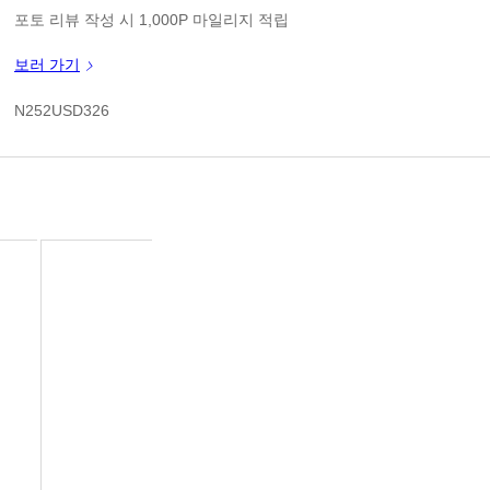
판매가
포토 리뷰 작성 시 1,000P 마일리지 적립
신규 가입 쿠폰 1만원(3만원 이상 구매시)
보러 가기
쿠폰 할인가
N252USD326