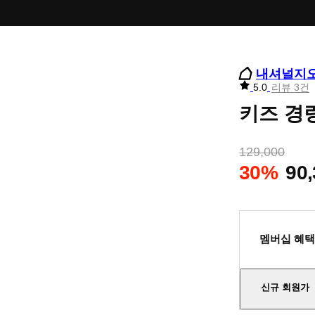
내셔널지
리
5.0
리뷰 3건
뷰
키즈 경량
별
점
129,000
30%
90
멤버십 혜택
신규 회원가