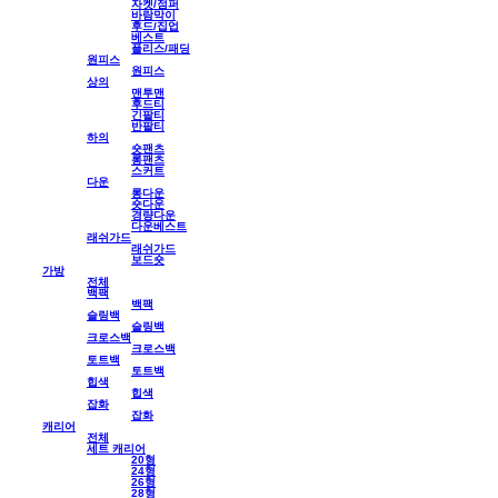
자켓/점퍼
바람막이
후드/집업
베스트
플리스/패딩
원피스
원피스
상의
맨투맨
후드티
긴팔티
반팔티
하의
숏팬츠
롱팬츠
스커트
다운
롱다운
숏다운
경량다운
다운베스트
래쉬가드
래쉬가드
보드숏
가방
전체
백팩
백팩
슬링백
슬링백
크로스백
크로스백
토트백
토트백
힙색
힙색
잡화
잡화
캐리어
전체
세트 캐리어
20형
24형
26형
28형