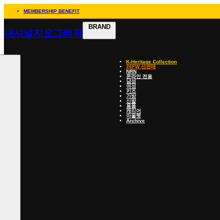
MEMBERSHIP BENEFIT
BRAND
내셔널지오그래픽
K-Heritage Collection
26FW 선판매
NRN
온라인 전용
남성
여성
키즈
가방
신발
용품
캐리어
아울렛
Archive