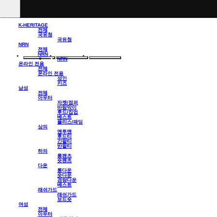
K-HERITAGE
전체
국유청
국유청
NRN
전체
NRN
NRN
온라인 전용
전체
온라인 전용
성인
키즈
남성
전체
아우터
자켓/점퍼
바람막이
후드/집업
베스트
플리스/패딩
상의
맨투맨
후드티
긴팔티
반팔티
하의
롱팬츠
숏팬츠
다운
롱다운
숏다운
경량다운
베스트
래쉬가드
래쉬가드
보드숏
여성
전체
아우터