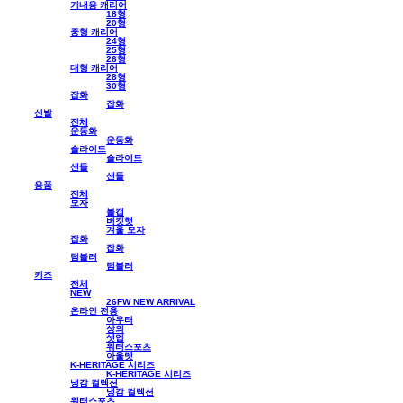
기내용 캐리어
18형
20형
중형 캐리어
24형
25형
26형
대형 캐리어
28형
30형
잡화
잡화
신발
전체
운동화
운동화
슬라이드
슬라이드
샌들
샌들
용품
전체
모자
볼캡
버킷햇
겨울 모자
잡화
잡화
텀블러
텀블러
키즈
전체
NEW
26FW NEW ARRIVAL
온라인 전용
아우터
상의
셋업
워터스포츠
아울렛
K-HERITAGE 시리즈
K-HERITAGE 시리즈
냉감 컬렉션
냉감 컬렉션
워터스포츠