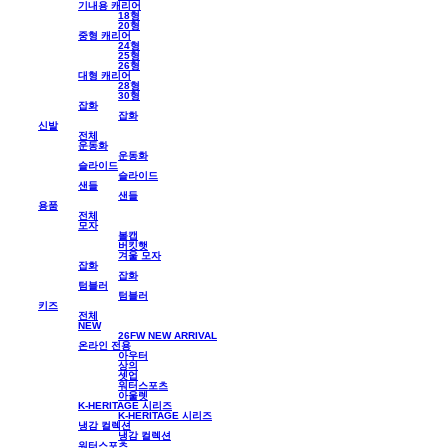
기내용 캐리어
18형
20형
중형 캐리어
24형
25형
26형
대형 캐리어
28형
30형
잡화
잡화
신발
전체
운동화
운동화
슬라이드
슬라이드
샌들
샌들
용품
전체
모자
볼캡
버킷햇
겨울 모자
잡화
잡화
텀블러
텀블러
키즈
전체
NEW
26FW NEW ARRIVAL
온라인 전용
아우터
상의
셋업
워터스포츠
아울렛
K-HERITAGE 시리즈
K-HERITAGE 시리즈
냉감 컬렉션
냉감 컬렉션
워터스포츠