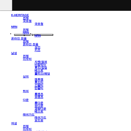
K-HERITAGE
전체
국유청
국유청
NRN
전체
NRN
NRN
온라인 전용
전체
온라인 전용
성인
키즈
남성
전체
아우터
자켓/점퍼
바람막이
후드/집업
베스트
플리스/패딩
상의
맨투맨
후드티
긴팔티
반팔티
하의
롱팬츠
숏팬츠
다운
롱다운
숏다운
경량다운
베스트
래쉬가드
래쉬가드
보드숏
여성
전체
아우터