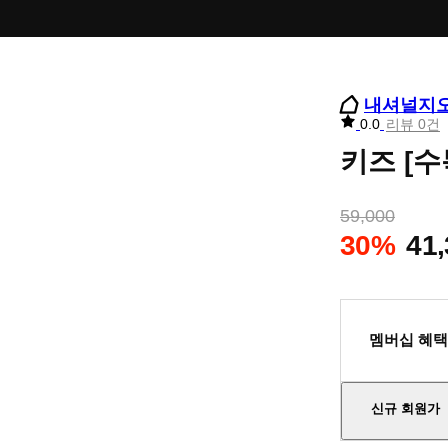
내셔널지
리
0.0
리뷰 0건
뷰
키즈 [수
별
점
59,000
30%
41
멤버십 혜택
신규 회원가