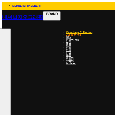
MEMBERSHIP BENEFIT
BRAND
내셔널지오그래픽
K-Heritage Collection
26FW 선판매
NRN
온라인 전용
남성
여성
키즈
가방
신발
용품
캐리어
아울렛
Archive