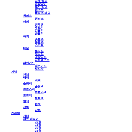
자켓/점퍼
바람막이
후드/집업
베스트
플리스/패딩
원피스
원피스
상의
맨투맨
후드티
긴팔티
반팔티
하의
숏팬츠
롱팬츠
스커트
다운
롱다운
숏다운
경량다운
다운베스트
래쉬가드
래쉬가드
보드숏
가방
전체
백팩
백팩
슬링백
슬링백
크로스백
크로스백
토트백
토트백
힙색
힙색
잡화
잡화
캐리어
전체
세트 캐리어
20형
24형
26형
28형