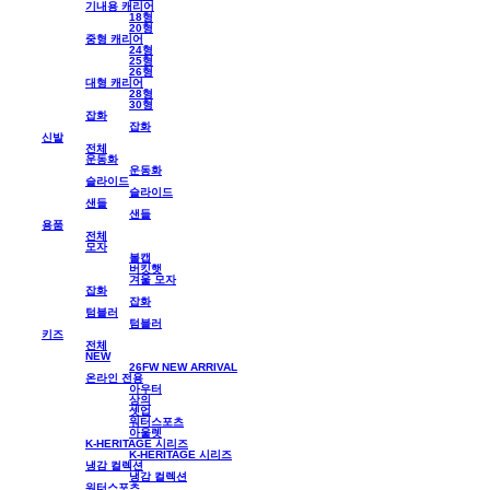
기내용 캐리어
18형
20형
중형 캐리어
24형
25형
26형
대형 캐리어
28형
30형
잡화
잡화
신발
전체
운동화
운동화
슬라이드
슬라이드
샌들
샌들
용품
전체
모자
볼캡
버킷햇
겨울 모자
잡화
잡화
텀블러
텀블러
키즈
전체
NEW
26FW NEW ARRIVAL
온라인 전용
아우터
상의
셋업
워터스포츠
아울렛
K-HERITAGE 시리즈
K-HERITAGE 시리즈
냉감 컬렉션
냉감 컬렉션
워터스포츠