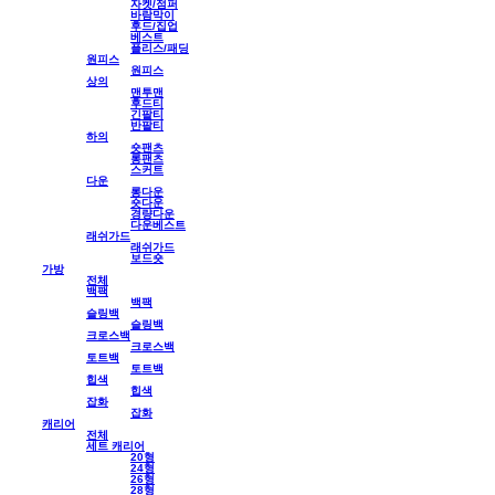
자켓/점퍼
바람막이
후드/집업
베스트
플리스/패딩
원피스
원피스
상의
맨투맨
후드티
긴팔티
반팔티
하의
숏팬츠
롱팬츠
스커트
다운
롱다운
숏다운
경량다운
다운베스트
래쉬가드
래쉬가드
보드숏
가방
전체
백팩
백팩
슬링백
슬링백
크로스백
크로스백
토트백
토트백
힙색
힙색
잡화
잡화
캐리어
전체
세트 캐리어
20형
24형
26형
28형