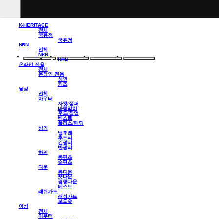
K-HERITAGE
전체
국유청
국유청
NRN
전체
NRN
NRN
온라인 전용
전체
온라인 전용
성인
키즈
남성
전체
아우터
자켓/점퍼
바람막이
후드/집업
베스트
플리스/패딩
상의
맨투맨
후드티
긴팔티
반팔티
하의
롱팬츠
숏팬츠
다운
롱다운
숏다운
경량다운
베스트
래쉬가드
래쉬가드
보드숏
여성
전체
아우터