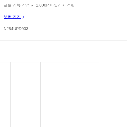
1
판매가
포토 리뷰 작성 시 1,000P 마일리지 적립
신규 가입 쿠폰 1만원(3만원 이상 구매시)
보러 가기
1
쿠폰 할인가
N254UPD903