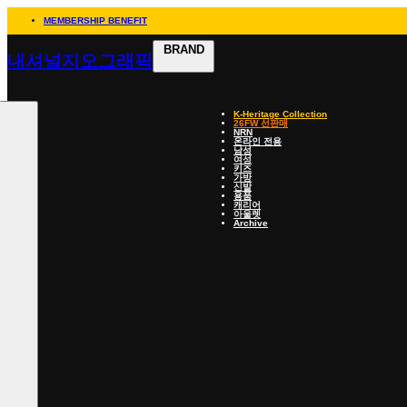
MEMBERSHIP BENEFIT
BRAND
내셔널지오그래픽
K-Heritage Collection
26FW 선판매
NRN
온라인 전용
남성
여성
키즈
가방
신발
용품
캐리어
아울렛
Archive