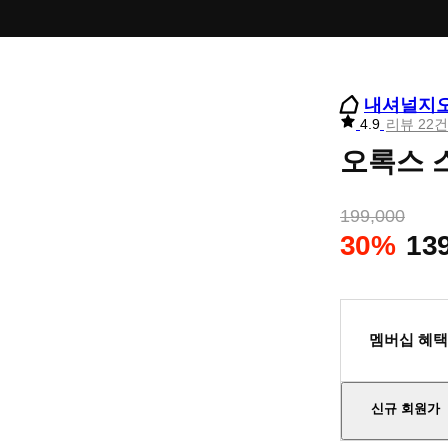
내셔널지
리
4.9
리뷰 22건
뷰
오록스 스
별
점
199,000
30%
13
멤버십 혜택
신규 회원가