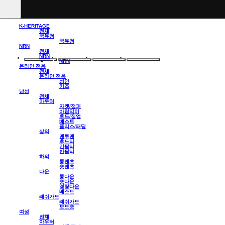
K-HERITAGE
전체
국유청
국유청
NRN
전체
NRN
NRN
온라인 전용
전체
온라인 전용
성인
키즈
남성
전체
아우터
자켓/점퍼
바람막이
후드/집업
베스트
플리스/패딩
상의
맨투맨
후드티
긴팔티
반팔티
하의
롱팬츠
숏팬츠
다운
롱다운
숏다운
경량다운
베스트
래쉬가드
래쉬가드
보드숏
여성
전체
아우터