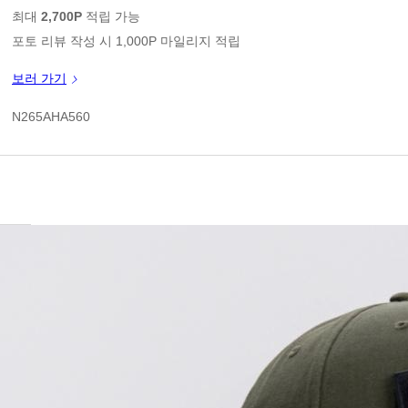
판매가
최대
2,700P
적립 가능
포토 리뷰 작성 시 1,000P 마일리지 적립
신규 가입 쿠폰 1만원(3만원 이상 구매시)
보러 가기
쿠폰 할인가
N265AHA560