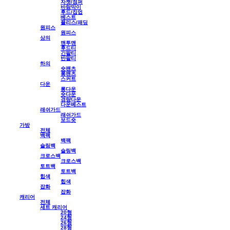
자켓/점퍼
바람막이
후드/집업
베스트
플리스/패딩
원피스
원피스
상의
맨투맨
후드티
긴팔티
반팔티
하의
숏팬츠
롱팬츠
스커트
다운
롱다운
숏다운
경량다운
다운베스트
래쉬가드
래쉬가드
보드숏
가방
전체
백팩
백팩
슬링백
슬링백
크로스백
크로스백
토트백
토트백
힙색
힙색
잡화
잡화
캐리어
전체
세트 캐리어
20형
24형
26형
28형