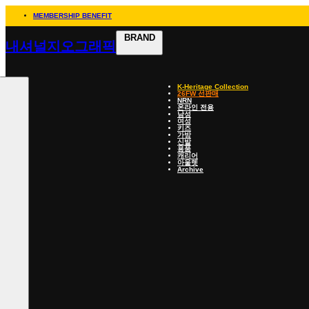
MEMBERSHIP BENEFIT
BRAND
내셔널지오그래픽
K-Heritage Collection
26FW 선판매
NRN
온라인 전용
남성
여성
키즈
가방
신발
용품
캐리어
아울렛
Archive