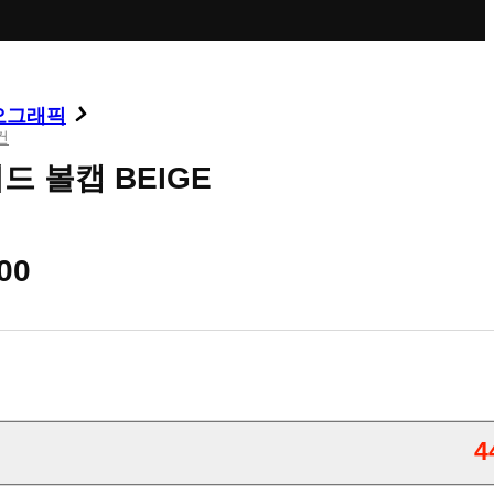
오그래픽
건
 볼캡 BEIGE
00
4