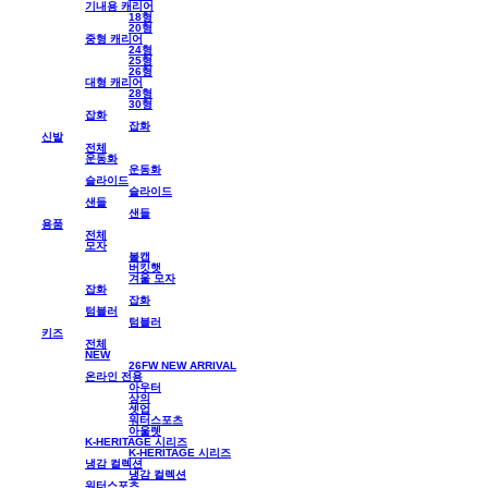
기내용 캐리어
18형
20형
중형 캐리어
24형
25형
26형
대형 캐리어
28형
30형
잡화
잡화
신발
전체
운동화
운동화
슬라이드
슬라이드
샌들
샌들
용품
전체
모자
볼캡
버킷햇
겨울 모자
잡화
잡화
텀블러
텀블러
키즈
전체
NEW
26FW NEW ARRIVAL
온라인 전용
아우터
상의
셋업
워터스포츠
아울렛
K-HERITAGE 시리즈
K-HERITAGE 시리즈
냉감 컬렉션
냉감 컬렉션
워터스포츠