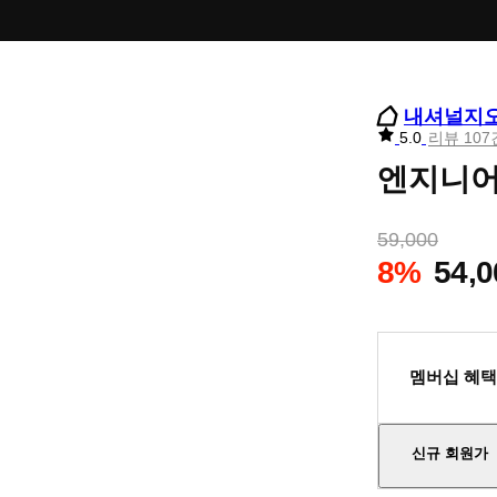
내셔널지
리
5.0
리뷰 107
뷰
엔지니어드
별
점
59,000
8%
54,0
멤버십 혜택
신규 회원가