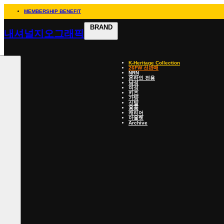
MEMBERSHIP BENEFIT
BRAND
내셔널지오그래픽
K-Heritage Collection
26FW 선판매
NRN
온라인 전용
남성
여성
키즈
가방
신발
용품
캐리어
아울렛
Archive