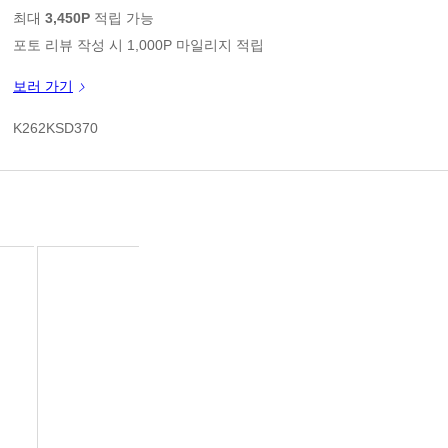
판매가
최대
3,450P
적립 가능
포토 리뷰 작성 시 1,000P 마일리지 적립
신규 가입 쿠폰 1만원(3만원 이상 구매시)
보러 가기
쿠폰 할인가
K262KSD370