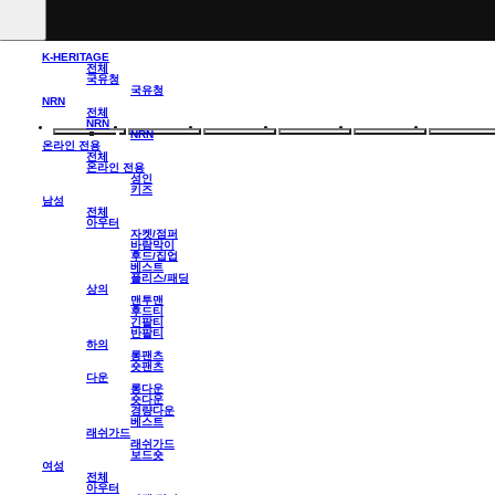
K-HERITAGE
전체
국유청
국유청
NRN
전체
NRN
NRN
온라인 전용
전체
온라인 전용
성인
키즈
남성
전체
아우터
자켓/점퍼
바람막이
후드/집업
베스트
플리스/패딩
상의
맨투맨
후드티
긴팔티
반팔티
하의
롱팬츠
숏팬츠
다운
롱다운
숏다운
경량다운
베스트
래쉬가드
래쉬가드
보드숏
여성
전체
아우터