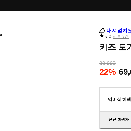
내셔널지
리
5.0
리뷰 3건
뷰
키즈 토기
별
점
89,000
22%
69
멤버십 혜택
신규 회원가