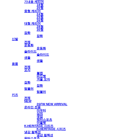
기내용 캐리어
18형
20형
중형 캐리어
24형
25형
26형
대형 캐리어
28형
30형
잡화
잡화
신발
전체
운동화
운동화
슬라이드
슬라이드
샌들
샌들
용품
전체
모자
볼캡
버킷햇
겨울 모자
잡화
잡화
텀블러
텀블러
키즈
전체
NEW
26FW NEW ARRIVAL
온라인 전용
아우터
상의
셋업
워터스포츠
아울렛
K-HERITAGE 시리즈
K-HERITAGE 시리즈
냉감 컬렉션
냉감 컬렉션
워터스포츠