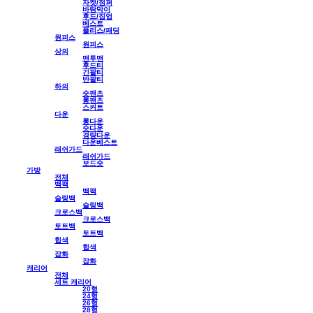
자켓/점퍼
바람막이
후드/집업
베스트
플리스/패딩
원피스
원피스
상의
맨투맨
후드티
긴팔티
반팔티
하의
숏팬츠
롱팬츠
스커트
다운
롱다운
숏다운
경량다운
다운베스트
래쉬가드
래쉬가드
보드숏
가방
전체
백팩
백팩
슬링백
슬링백
크로스백
크로스백
토트백
토트백
힙색
힙색
잡화
잡화
캐리어
전체
세트 캐리어
20형
24형
26형
28형