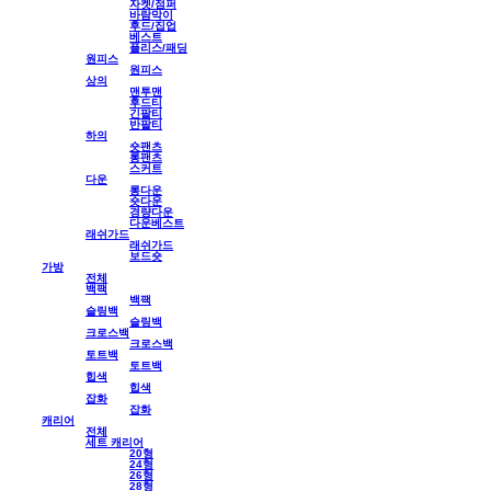
자켓/점퍼
바람막이
후드/집업
베스트
플리스/패딩
원피스
원피스
상의
맨투맨
후드티
긴팔티
반팔티
하의
숏팬츠
롱팬츠
스커트
다운
롱다운
숏다운
경량다운
다운베스트
래쉬가드
래쉬가드
보드숏
가방
전체
백팩
백팩
슬링백
슬링백
크로스백
크로스백
토트백
토트백
힙색
힙색
잡화
잡화
캐리어
전체
세트 캐리어
20형
24형
26형
28형