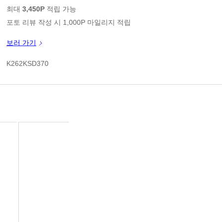
판매가
최대
3,450P
적립 가능
포토 리뷰 작성 시 1,000P 마일리지 적립
신규 가입 쿠폰 1만원(3만원 이상 구매시)
보러 가기
쿠폰 할인가
K262KSD370