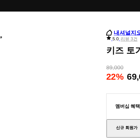
내셔널지
리
5.0
리뷰 3건
뷰
키즈 토기
별
점
89,000
22%
69
멤버십 혜택
신규 회원가