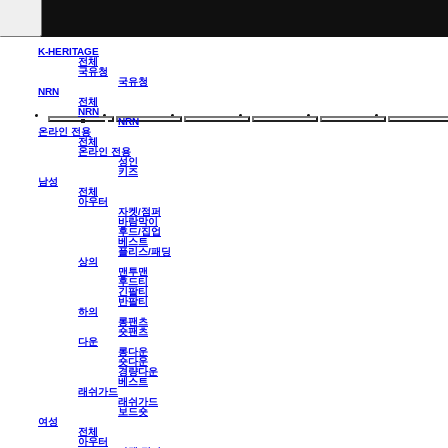
K-HERITAGE
전체
국유청
국유청
NRN
전체
NRN
NRN
온라인 전용
전체
온라인 전용
성인
키즈
남성
전체
아우터
자켓/점퍼
바람막이
후드/집업
베스트
플리스/패딩
상의
맨투맨
후드티
긴팔티
반팔티
하의
롱팬츠
숏팬츠
다운
롱다운
숏다운
경량다운
베스트
래쉬가드
래쉬가드
보드숏
여성
전체
아우터