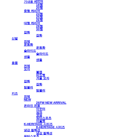
기내용 캐리어
18형
20형
중형 캐리어
24형
25형
26형
대형 캐리어
28형
30형
잡화
잡화
신발
전체
운동화
운동화
슬라이드
슬라이드
샌들
샌들
용품
전체
모자
볼캡
버킷햇
겨울 모자
잡화
잡화
텀블러
텀블러
키즈
전체
NEW
26FW NEW ARRIVAL
온라인 전용
아우터
상의
셋업
워터스포츠
아울렛
K-HERITAGE 시리즈
K-HERITAGE 시리즈
냉감 컬렉션
냉감 컬렉션
워터스포츠