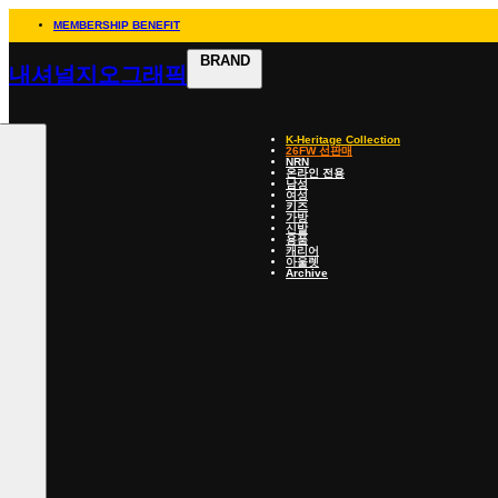
MEMBERSHIP BENEFIT
BRAND
내셔널지오그래픽
K-Heritage Collection
26FW 선판매
NRN
온라인 전용
남성
여성
키즈
가방
신발
용품
캐리어
아울렛
Archive