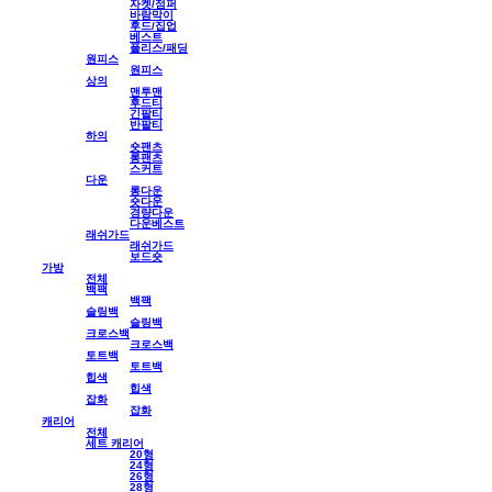
자켓/점퍼
바람막이
후드/집업
베스트
플리스/패딩
원피스
원피스
상의
맨투맨
후드티
긴팔티
반팔티
하의
숏팬츠
롱팬츠
스커트
다운
롱다운
숏다운
경량다운
다운베스트
래쉬가드
래쉬가드
보드숏
가방
전체
백팩
백팩
슬링백
슬링백
크로스백
크로스백
토트백
토트백
힙색
힙색
잡화
잡화
캐리어
전체
세트 캐리어
20형
24형
26형
28형