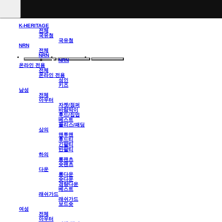
K-HERITAGE
전체
국유청
국유청
NRN
전체
NRN
NRN
온라인 전용
전체
온라인 전용
성인
키즈
남성
전체
아우터
자켓/점퍼
바람막이
후드/집업
베스트
플리스/패딩
상의
맨투맨
후드티
긴팔티
반팔티
하의
롱팬츠
숏팬츠
다운
롱다운
숏다운
경량다운
베스트
래쉬가드
래쉬가드
보드숏
여성
전체
아우터