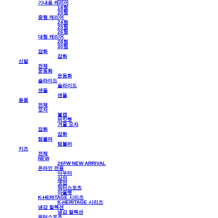
기내용 캐리어
18형
20형
중형 캐리어
24형
25형
26형
대형 캐리어
28형
30형
잡화
잡화
신발
전체
운동화
운동화
슬라이드
슬라이드
샌들
샌들
용품
전체
모자
볼캡
버킷햇
겨울 모자
잡화
잡화
텀블러
텀블러
키즈
전체
NEW
26FW NEW ARRIVAL
온라인 전용
아우터
상의
셋업
워터스포츠
아울렛
K-HERITAGE 시리즈
K-HERITAGE 시리즈
냉감 컬렉션
냉감 컬렉션
워터스포츠