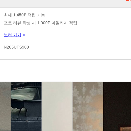
판매가
최대
1,450P
적립 가능
포토 리뷰 작성 시 1,000P 마일리지 적립
신규 가입 쿠폰 1만원(3만원 이상 구매시)
보러 가기
쿠폰 할인가
N265UTS909