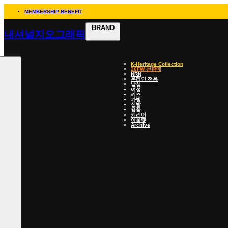
MEMBERSHIP BENEFIT
BRAND
내셔널지오그래픽
K-Heritage Collection
26FW 선판매
NRN
온라인 전용
남성
여성
키즈
가방
신발
용품
캐리어
아울렛
Archive