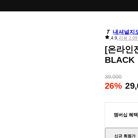
내셔널지
리
4.9
리뷰 2,0
뷰
[온라인
별
점
BLACK
39,000
26%
29
멤버십 혜택
신규 회원가