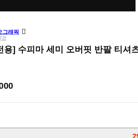
오그래픽
97건
전용] 수피마 세미 오버핏 반팔 티셔
,000
2