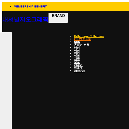
MEMBERSHIP BENEFIT
BRAND
내셔널지오그래픽
K-Heritage Collection
26FW 선판매
NRN
온라인 전용
남성
여성
키즈
가방
신발
용품
캐리어
아울렛
Archive