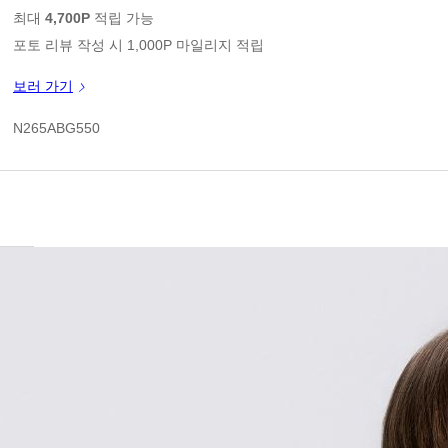
판매가
최대
4,700P
적립 가능
포토 리뷰 작성 시 1,000P 마일리지 적립
신규 가입 쿠폰 1만원(3만원 이상 구매시)
보러 가기
쿠폰 할인가
N265ABG550