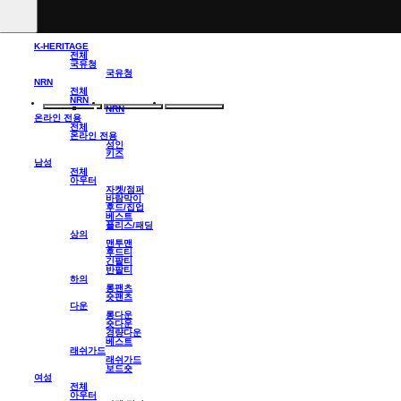
K-HERITAGE
전체
국유청
국유청
NRN
전체
NRN
NRN
온라인 전용
전체
온라인 전용
성인
키즈
남성
전체
아우터
자켓/점퍼
바람막이
후드/집업
베스트
플리스/패딩
상의
맨투맨
후드티
긴팔티
반팔티
하의
롱팬츠
숏팬츠
다운
롱다운
숏다운
경량다운
베스트
래쉬가드
래쉬가드
보드숏
여성
전체
아우터