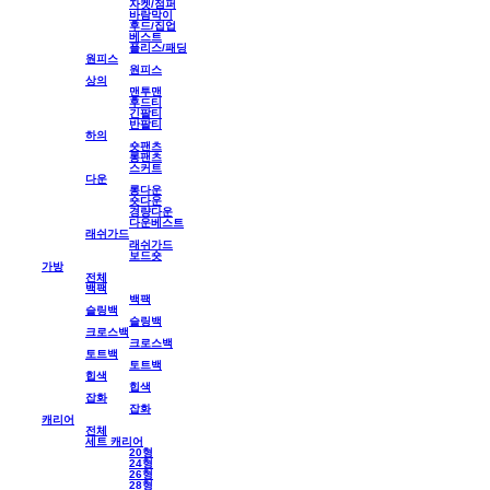
자켓/점퍼
바람막이
후드/집업
베스트
플리스/패딩
원피스
원피스
상의
맨투맨
후드티
긴팔티
반팔티
하의
숏팬츠
롱팬츠
스커트
다운
롱다운
숏다운
경량다운
다운베스트
래쉬가드
래쉬가드
보드숏
가방
전체
백팩
백팩
슬링백
슬링백
크로스백
크로스백
토트백
토트백
힙색
힙색
잡화
잡화
캐리어
전체
세트 캐리어
20형
24형
26형
28형