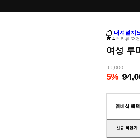
내셔널지
리
4.9
리뷰 33건
뷰
여성 루미
별
점
99,000
5%
94,0
멤버십 혜택
신규 회원가