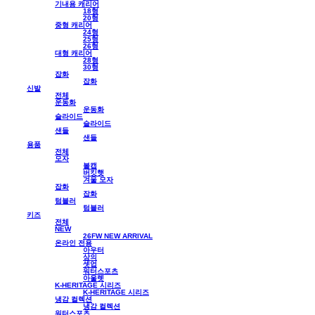
기내용 캐리어
18형
20형
중형 캐리어
24형
25형
26형
대형 캐리어
28형
30형
잡화
잡화
신발
전체
운동화
운동화
슬라이드
슬라이드
샌들
샌들
용품
전체
모자
볼캡
버킷햇
겨울 모자
잡화
잡화
텀블러
텀블러
키즈
전체
NEW
26FW NEW ARRIVAL
온라인 전용
아우터
상의
셋업
워터스포츠
아울렛
K-HERITAGE 시리즈
K-HERITAGE 시리즈
냉감 컬렉션
냉감 컬렉션
워터스포츠