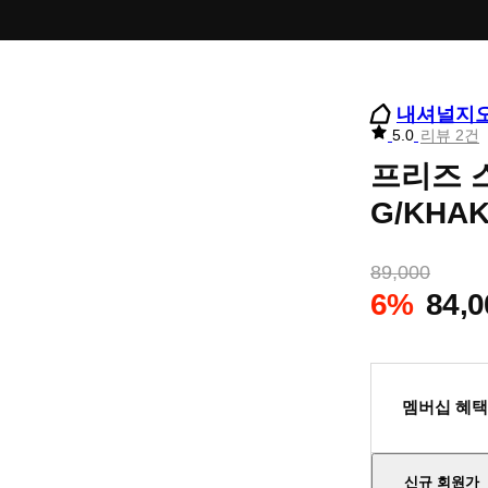
내셔널지
리
5.0
리뷰 2건
뷰
프리즈 
별
점
G/KHAK
89,000
6%
84,0
멤버십 혜택
신규 회원가