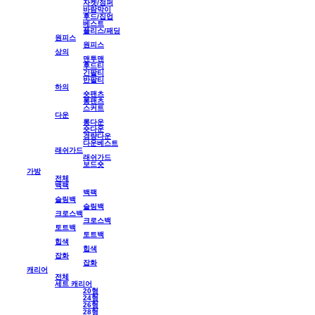
자켓/점퍼
바람막이
후드/집업
베스트
플리스/패딩
원피스
원피스
상의
맨투맨
후드티
긴팔티
반팔티
하의
숏팬츠
롱팬츠
스커트
다운
롱다운
숏다운
경량다운
다운베스트
래쉬가드
래쉬가드
보드숏
가방
전체
백팩
백팩
슬링백
슬링백
크로스백
크로스백
토트백
토트백
힙색
힙색
잡화
잡화
캐리어
전체
세트 캐리어
20형
24형
26형
28형