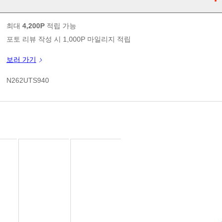
판매가
최대
4,200P
적립 가능
포토 리뷰 작성 시 1,000P 마일리지 적립
신규 가입 쿠폰 1만원(3만원 이상 구매시)
보러 가기
쿠폰 할인가
N262UTS940