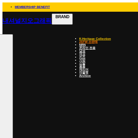
MEMBERSHIP BENEFIT
BRAND
내셔널지오그래픽
K-Heritage Collection
26FW 선판매
NRN
온라인 전용
남성
여성
키즈
가방
신발
용품
캐리어
아울렛
Archive