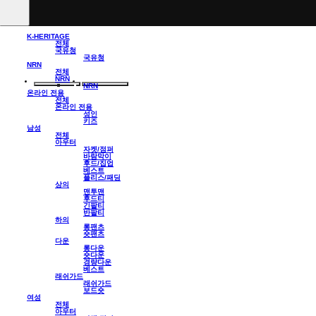
K-HERITAGE
전체
국유청
국유청
NRN
전체
NRN
NRN
온라인 전용
전체
온라인 전용
성인
키즈
남성
전체
아우터
자켓/점퍼
바람막이
후드/집업
베스트
플리스/패딩
상의
맨투맨
후드티
긴팔티
반팔티
하의
롱팬츠
숏팬츠
다운
롱다운
숏다운
경량다운
베스트
래쉬가드
래쉬가드
보드숏
여성
전체
아우터