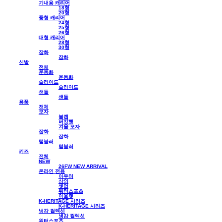
기내용 캐리어
18형
20형
중형 캐리어
24형
25형
26형
대형 캐리어
28형
30형
잡화
잡화
신발
전체
운동화
운동화
슬라이드
슬라이드
샌들
샌들
용품
전체
모자
볼캡
버킷햇
겨울 모자
잡화
잡화
텀블러
텀블러
키즈
전체
NEW
26FW NEW ARRIVAL
온라인 전용
아우터
상의
셋업
워터스포츠
아울렛
K-HERITAGE 시리즈
K-HERITAGE 시리즈
냉감 컬렉션
냉감 컬렉션
워터스포츠