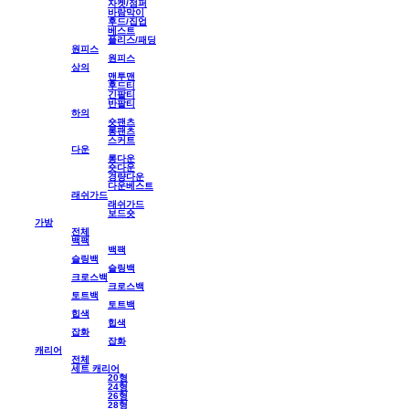
자켓/점퍼
바람막이
후드/집업
베스트
플리스/패딩
원피스
원피스
상의
맨투맨
후드티
긴팔티
반팔티
하의
숏팬츠
롱팬츠
스커트
다운
롱다운
숏다운
경량다운
다운베스트
래쉬가드
래쉬가드
보드숏
가방
전체
백팩
백팩
슬링백
슬링백
크로스백
크로스백
토트백
토트백
힙색
힙색
잡화
잡화
캐리어
전체
세트 캐리어
20형
24형
26형
28형