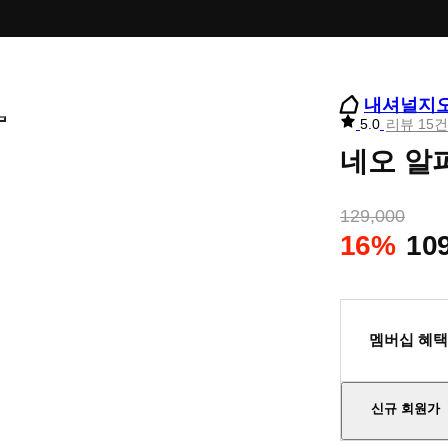
내셔널지
리
5.0
리뷰 15건
뷰
네오 알파
별
점
129,000
16%
10
멤버십 혜택
신규 회원가