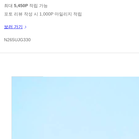
1
판매가
최대
5,450P
적립 가능
포토 리뷰 작성 시 1,000P 마일리지 적립
신규 가입 쿠폰 1만원(3만원 이상 구매시)
보러 가기
쿠폰 할인가
N265UJG330