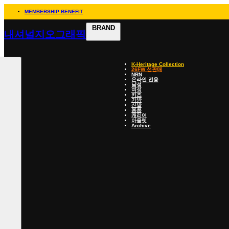
MEMBERSHIP BENEFIT
BRAND
내셔널지오그래픽
K-Heritage Collection
26FW 선판매
NRN
온라인 전용
남성
여성
키즈
가방
신발
용품
캐리어
아울렛
Archive