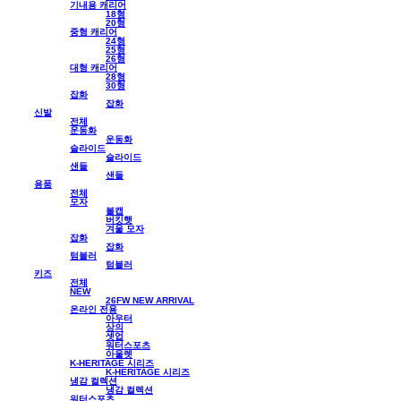
기내용 캐리어
18형
20형
중형 캐리어
24형
25형
26형
대형 캐리어
28형
30형
잡화
잡화
신발
전체
운동화
운동화
슬라이드
슬라이드
샌들
샌들
용품
전체
모자
볼캡
버킷햇
겨울 모자
잡화
잡화
텀블러
텀블러
키즈
전체
NEW
26FW NEW ARRIVAL
온라인 전용
아우터
상의
셋업
워터스포츠
아울렛
K-HERITAGE 시리즈
K-HERITAGE 시리즈
냉감 컬렉션
냉감 컬렉션
워터스포츠