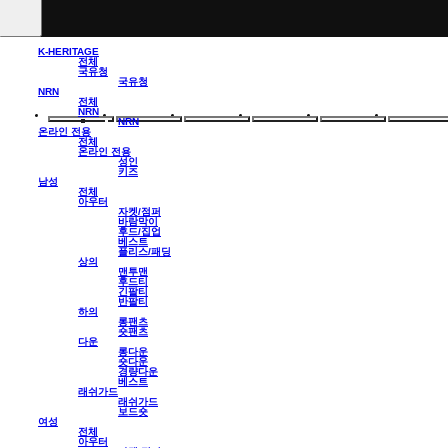
K-HERITAGE
전체
국유청
국유청
NRN
전체
NRN
NRN
온라인 전용
전체
온라인 전용
성인
키즈
남성
전체
아우터
자켓/점퍼
바람막이
후드/집업
베스트
플리스/패딩
상의
맨투맨
후드티
긴팔티
반팔티
하의
롱팬츠
숏팬츠
다운
롱다운
숏다운
경량다운
베스트
래쉬가드
래쉬가드
보드숏
여성
전체
아우터