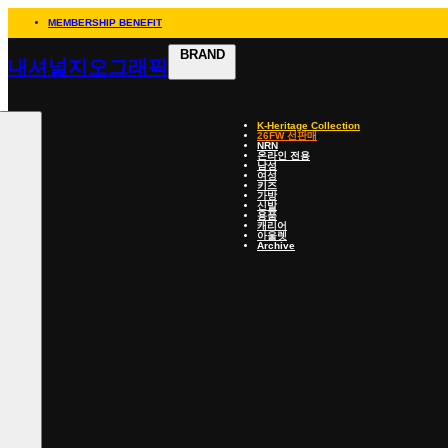
MEMBERSHIP BENEFIT
BRAND
내셔널지오그래픽
K-Heritage Collection
26FW 선판매
NRN
온라인 전용
남성
여성
키즈
가방
신발
용품
캐리어
아울렛
Archive