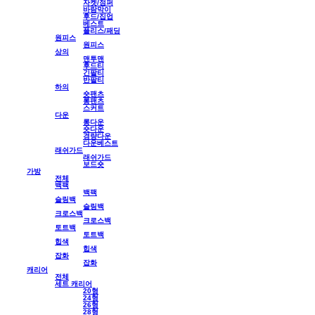
자켓/점퍼
바람막이
후드/집업
베스트
플리스/패딩
원피스
원피스
상의
맨투맨
후드티
긴팔티
반팔티
하의
숏팬츠
롱팬츠
스커트
다운
롱다운
숏다운
경량다운
다운베스트
래쉬가드
래쉬가드
보드숏
가방
전체
백팩
백팩
슬링백
슬링백
크로스백
크로스백
토트백
토트백
힙색
힙색
잡화
잡화
캐리어
전체
세트 캐리어
20형
24형
26형
28형