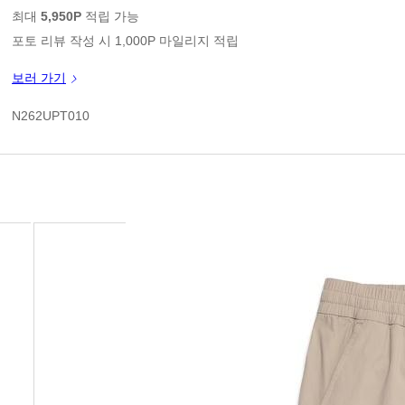
1
판매가
최대
5,950P
적립 가능
포토 리뷰 작성 시 1,000P 마일리지 적립
신규 가입 쿠폰 1만원(3만원 이상 구매시)
보러 가기
1
쿠폰 할인가
N262UPT010