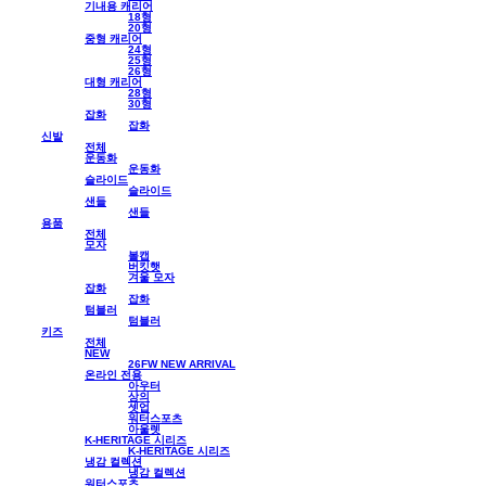
기내용 캐리어
18형
20형
중형 캐리어
24형
25형
26형
대형 캐리어
28형
30형
잡화
잡화
신발
전체
운동화
운동화
슬라이드
슬라이드
샌들
샌들
용품
전체
모자
볼캡
버킷햇
겨울 모자
잡화
잡화
텀블러
텀블러
키즈
전체
NEW
26FW NEW ARRIVAL
온라인 전용
아우터
상의
셋업
워터스포츠
아울렛
K-HERITAGE 시리즈
K-HERITAGE 시리즈
냉감 컬렉션
냉감 컬렉션
워터스포츠