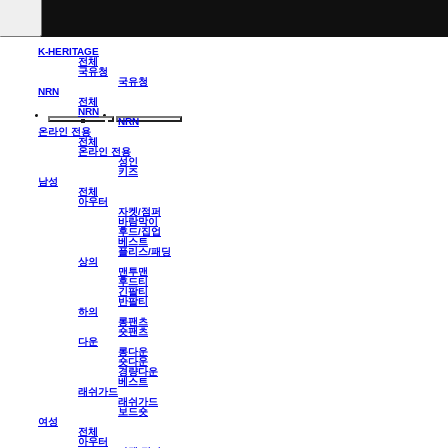
K-HERITAGE
전체
국유청
국유청
NRN
전체
NRN
NRN
온라인 전용
전체
온라인 전용
성인
키즈
남성
전체
아우터
자켓/점퍼
바람막이
후드/집업
베스트
플리스/패딩
상의
맨투맨
후드티
긴팔티
반팔티
하의
롱팬츠
숏팬츠
다운
롱다운
숏다운
경량다운
베스트
래쉬가드
래쉬가드
보드숏
여성
전체
아우터