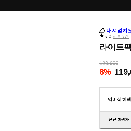
내셔널지
리
5.0
리뷰 3건
뷰
라이트팩
별
점
129,000
8%
119,
멤버십 혜택
신규 회원가