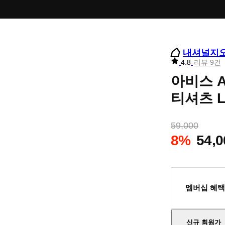
내셔널지
리
4.8
리뷰 9건
뷰
아비스 
별
점
티셔츠 L
59,000
8%
54,0
멤버십 혜택
신규 회원가