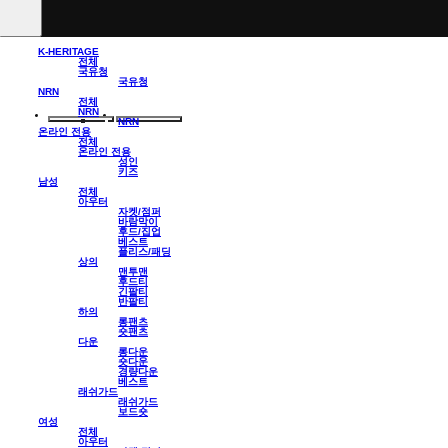
K-HERITAGE
전체
국유청
국유청
NRN
전체
NRN
NRN
온라인 전용
전체
온라인 전용
성인
키즈
남성
전체
아우터
자켓/점퍼
바람막이
후드/집업
베스트
플리스/패딩
상의
맨투맨
후드티
긴팔티
반팔티
하의
롱팬츠
숏팬츠
다운
롱다운
숏다운
경량다운
베스트
래쉬가드
래쉬가드
보드숏
여성
전체
아우터