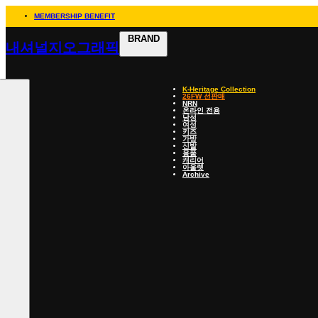
MEMBERSHIP BENEFIT
BRAND
내셔널지오그래픽
K-Heritage Collection
26FW 선판매
NRN
온라인 전용
남성
여성
키즈
가방
신발
용품
캐리어
아울렛
Archive