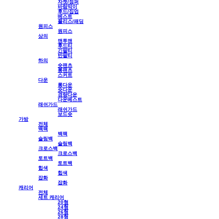
자켓/점퍼
바람막이
후드/집업
베스트
플리스/패딩
원피스
원피스
상의
맨투맨
후드티
긴팔티
반팔티
하의
숏팬츠
롱팬츠
스커트
다운
롱다운
숏다운
경량다운
다운베스트
래쉬가드
래쉬가드
보드숏
가방
전체
백팩
백팩
슬링백
슬링백
크로스백
크로스백
토트백
토트백
힙색
힙색
잡화
잡화
캐리어
전체
세트 캐리어
20형
24형
26형
28형