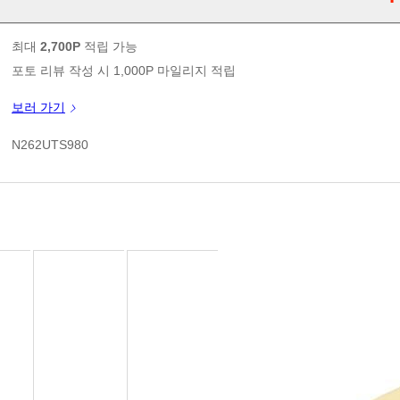
판매가
최대
2,700P
적립 가능
포토 리뷰 작성 시 1,000P 마일리지 적립
신규 가입 쿠폰 1만원(3만원 이상 구매시)
보러 가기
쿠폰 할인가
N262UTS980