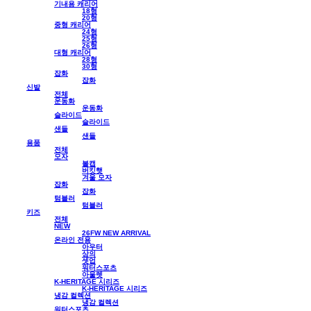
기내용 캐리어
18형
20형
중형 캐리어
24형
25형
26형
대형 캐리어
28형
30형
잡화
잡화
신발
전체
운동화
운동화
슬라이드
슬라이드
샌들
샌들
용품
전체
모자
볼캡
버킷햇
겨울 모자
잡화
잡화
텀블러
텀블러
키즈
전체
NEW
26FW NEW ARRIVAL
온라인 전용
아우터
상의
셋업
워터스포츠
아울렛
K-HERITAGE 시리즈
K-HERITAGE 시리즈
냉감 컬렉션
냉감 컬렉션
워터스포츠