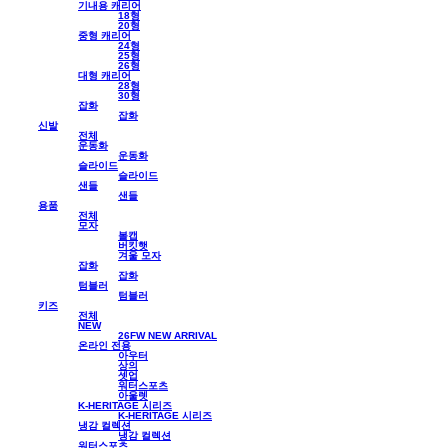
기내용 캐리어
18형
20형
중형 캐리어
24형
25형
26형
대형 캐리어
28형
30형
잡화
잡화
신발
전체
운동화
운동화
슬라이드
슬라이드
샌들
샌들
용품
전체
모자
볼캡
버킷햇
겨울 모자
잡화
잡화
텀블러
텀블러
키즈
전체
NEW
26FW NEW ARRIVAL
온라인 전용
아우터
상의
셋업
워터스포츠
아울렛
K-HERITAGE 시리즈
K-HERITAGE 시리즈
냉감 컬렉션
냉감 컬렉션
워터스포츠