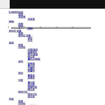
K-HERITAGE
전체
국유청
국유청
NRN
전체
NRN
NRN
온라인 전용
전체
온라인 전용
성인
키즈
남성
전체
아우터
자켓/점퍼
바람막이
후드/집업
베스트
플리스/패딩
상의
맨투맨
후드티
긴팔티
반팔티
하의
롱팬츠
숏팬츠
다운
롱다운
숏다운
경량다운
베스트
래쉬가드
래쉬가드
보드숏
여성
전체
아우터