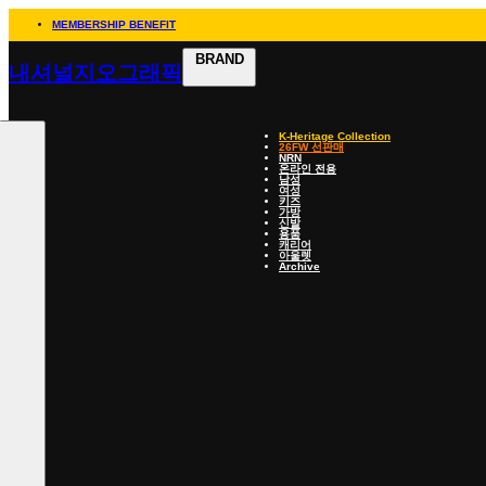
MEMBERSHIP BENEFIT
BRAND
내셔널지오그래픽
K-Heritage Collection
26FW 선판매
NRN
온라인 전용
남성
여성
키즈
가방
신발
용품
캐리어
아울렛
Archive