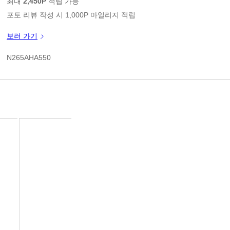
최대
2,450P
적립 가능
포토 리뷰 작성 시 1,000P 마일리지 적립
신규 가입 쿠폰 1만원(3만원 이상 구매시)
보러 가기
쿠폰 할인가
N265AHA550