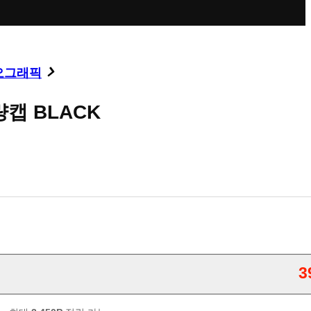
오그래픽
캡 BLACK
3
판매가