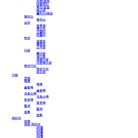
자켓/점퍼
바람막이
후드/집업
베스트
플리스/패딩
원피스
원피스
상의
맨투맨
후드티
긴팔티
반팔티
하의
숏팬츠
롱팬츠
스커트
다운
롱다운
숏다운
경량다운
다운베스트
래쉬가드
래쉬가드
보드숏
가방
전체
백팩
백팩
슬링백
슬링백
크로스백
크로스백
토트백
토트백
힙색
힙색
잡화
잡화
캐리어
전체
세트 캐리어
20형
24형
26형
28형