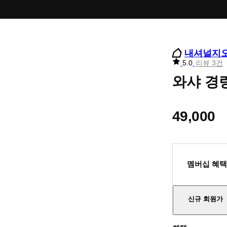
내셔널지
리
5.0
리뷰 3건
뷰
와샤 경량
별
점
49,000
멤버십 혜택
신규 회원가