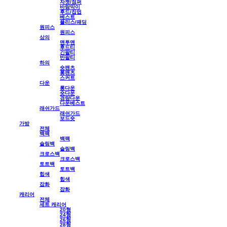
자켓/점퍼
바람막이
후드/집업
베스트
플리스/패딩
원피스
원피스
상의
맨투맨
후드티
긴팔티
반팔티
하의
숏팬츠
롱팬츠
스커트
다운
롱다운
숏다운
경량다운
다운베스트
래쉬가드
래쉬가드
보드숏
가방
전체
백팩
백팩
슬링백
슬링백
크로스백
크로스백
토트백
토트백
힙색
힙색
잡화
잡화
캐리어
전체
세트 캐리어
20형
24형
26형
28형