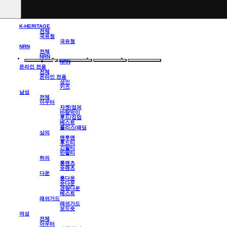
K-HERITAGE
전체
국유청
국유청
NRN
전체
NRN
NRN
온라인 전용
전체
온라인 전용
성인
키즈
남성
전체
아우터
자켓/점퍼
바람막이
후드/집업
베스트
플리스/패딩
상의
맨투맨
후드티
긴팔티
반팔티
하의
롱팬츠
숏팬츠
다운
롱다운
숏다운
경량다운
베스트
래쉬가드
래쉬가드
보드숏
여성
전체
아우터