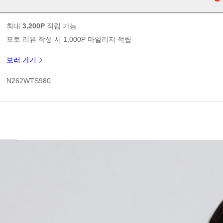
판매가
최대
3,200P
적립 가능
포토 리뷰 작성 시 1,000P 마일리지 적립
신규 가입 쿠폰 1만원(3만원 이상 구매시)
보러 가기
쿠폰 할인가
N262WTS980