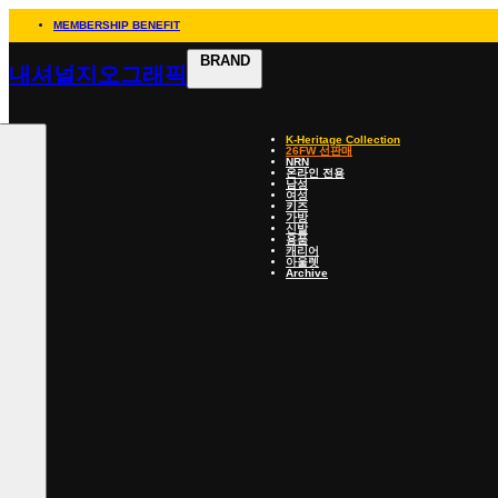
MEMBERSHIP BENEFIT
BRAND
내셔널지오그래픽
K-Heritage Collection
26FW 선판매
NRN
온라인 전용
남성
여성
키즈
가방
신발
용품
캐리어
아울렛
Archive