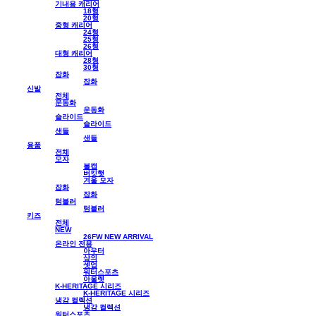
기내용 캐리어
18형
20형
중형 캐리어
24형
25형
26형
대형 캐리어
28형
30형
잡화
잡화
신발
전체
운동화
운동화
슬라이드
슬라이드
샌들
샌들
용품
전체
모자
볼캡
버킷햇
겨울 모자
잡화
잡화
텀블러
텀블러
키즈
전체
NEW
26FW NEW ARRIVAL
온라인 전용
아우터
상의
셋업
워터스포츠
아울렛
K-HERITAGE 시리즈
K-HERITAGE 시리즈
냉감 컬렉션
냉감 컬렉션
워터스포츠