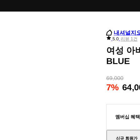
내셔널지
리
5.0
리뷰 1건
뷰
여성 아비
별
점
BLUE
69,000
7%
64,0
멤버십 혜택
신규 회원가